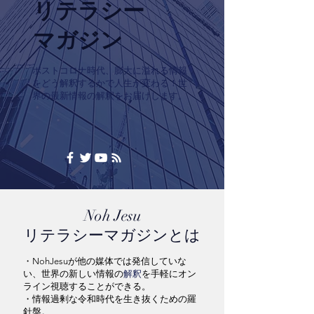
リテラシー
​マガジン
ポストコロナ時代、膨大に溢れる情報
をどう解釈するかで人生が変わる！世
界の最新情報の解釈をお届けします。
​Noh Jesu
リテラシーマガジンとは
・NohJesuが他の媒体では発信していな
い、世界の新しい情報の
解釈
を手軽にオン
ライン視聴することができる。
・情報過剰な令和時代を生き抜くための羅
針盤。