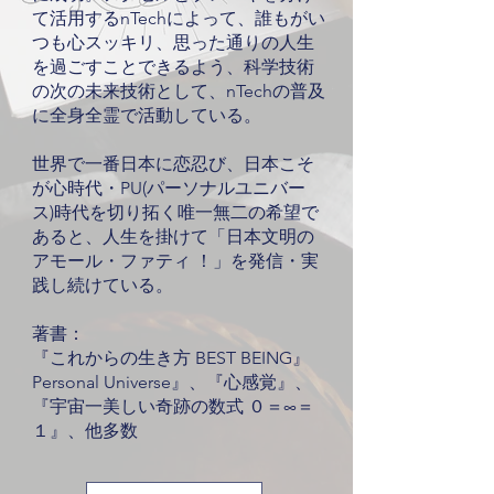
て活用するnTechによって、誰もがい
つも心スッキリ、思った通りの人生
を過ごすことできるよう、科学技術
の次の未来技術として、nTechの普及
に全身全霊で活動している。
世界で一番日本に恋忍び、日本こそ
が心時代・PU(パーソナルユニバー
ス)時代を切り拓く唯一無二の希望で
あると、人生を掛けて「日本文明の
アモール・ファティ ！」を発信・実
践し続けている。
著書：
『これからの生き方 BEST BEING』
Personal Universe』、『心感覚』、
『宇宙一美しい奇跡の数式 ０＝∞＝
１』、他多数