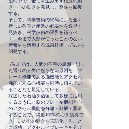
望の中で、全てを生み出す根源の動
き・心の動きを発見し、尊厳を回復
する。
そして、科学技術の終焉による全く
新しい教育と産業の必要性を逸早く
見抜き、科学技術の限界を補うべ
く、今まで人類が使ったことのない
新素材を活用する源泉技術・nTechを
開発する。
nTechでは、人間の不幸の原因・思っ
た通りの人生にならない原因を、ブ
レーキ機能である脳機能とアクセル
機能である心機能を同時に踏んでい
ることだと規定している。
採掘した石油を蒸留して多様に活用
するように、脳のブレーキ機能と心
のアクセル機能を分離・分解・蒸留
することで、純度100%の心を獲得で
き、この心の動きを言語化すること
に成功。アクセルとブレーキを分け