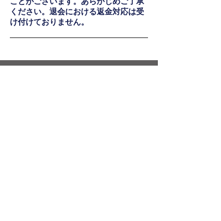
ことがございます。あらかじめご了承
ください。退会における返金対応は受
け付けておりません。
猛威をふるうコロナウイルス。
加速するIT・AI時代。
数十年先の人類の未来は
希望か絶望
か。未来は私たちの手でつくれる。