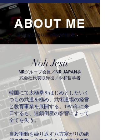
ABOUT ME
21世紀の悟り人 nTech創始者
​Noh Jesu
​NRグループ会長／NR JAPAN株
式会社代表取締役／令和哲学者
韓国にて太極拳をはじめとしたいく
つもの武道を極め、武術道場の経営
と教育事業を展開する。1995年に来
日するも、連鎖倒産の影響によって
全てを失う。
自殺衝動を繰り返す八方塞がりの絶