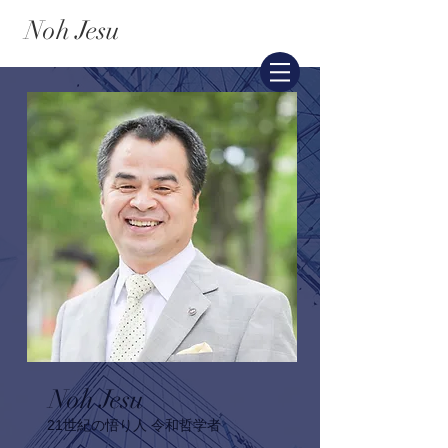
​Noh Jesu
​Noh Jesu
​21世紀の悟り人 令和哲学者